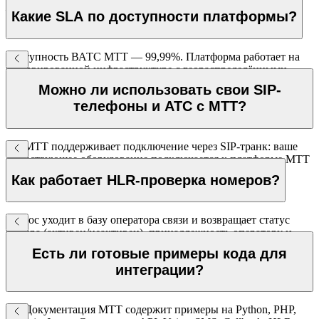
— реальные контакты не раскрываются. Используется в
Какие SLA по доступности платформы?
маркетплейсах, такси, доставке.
Доступность ВАТС МТТ — 99,99%. Платформа работает на
резервированной инфраструктуре с геораспределёнными
дата-центрами.
Можно ли использовать свои SIP-
телефоны и АТС с МТТ?
Да. МТТ поддерживает подключение через SIP-транк: ваше
существующее оборудование подключается к платформе МТТ
для исходящих и входящих вызовов.
Как работает HLR-проверка номеров?
Запрос уходит в базу оператора связи и возвращает статус
номера (активен/неактивен), принадлежность оператору и
регион. Абонент не получает никакого уведомления.
Есть ли готовые примеры кода для
Стоимость — от 0,75 ₽ за запрос.
интеграции?
Да. Документация МТТ содержит примеры на Python, PHP,