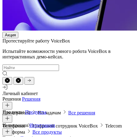
Акция
Протестируйте работу VoiceBox
Испытайте возможности умного робота VoiceBox в
интерактивных демо-кейсах.
Личный кабинет
Решения
Решения
Продукты
Продукты
Для отраслей
По задачам
Все решения
Интеграции
Интеграции
Телефония
Цифровой сотрудник VoiceBox
Telecom
платформа
Все продукты