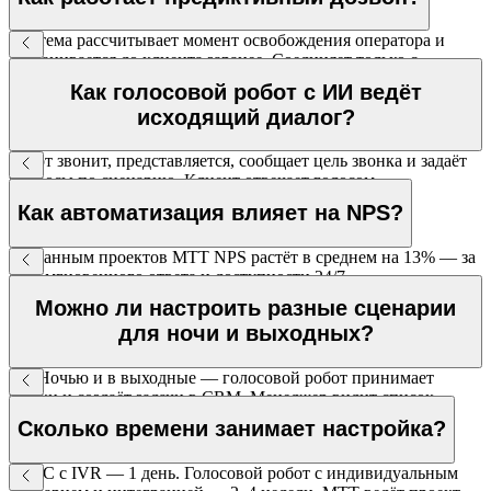
Система рассчитывает момент освобождения оператора и
дозванивается до клиента заранее. Соединяет только с
ответившим живым человеком.
Как голосовой робот с ИИ ведёт
исходящий диалог?
Робот звонит, представляется, сообщает цель звонка и задаёт
вопросы по сценарию. Клиент отвечает голосом —
распознавание речи обрабатывает ответы.
Как автоматизация влияет на NPS?
По данным проектов МТТ NPS растёт в среднем на 13% — за
счёт мгновенного ответа и доступности 24/7.
Можно ли настроить разные сценарии
для ночи и выходных?
Да. Ночью и в выходные — голосовой робот принимает
заявки и создаёт задачи в CRM. Менеджер видит список
ночных обращений утром.
Сколько времени занимает настройка?
ВАТС с IVR — 1 день. Голосовой робот с индивидуальным