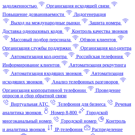
задолженностью
Организация исходящей связи
Повышение дозваниваемости
Лидогенерация
Выход на международные рынки
Защита номера
Доставка одноразовых кодов
Контроль качества звонков
Массовый подбор персонала
Обзвон клиентов
Организация службы поддержки
Организация кол-центра
Автоматизация кол-центра
Российская телефония
Информирование клиентов
Автоматизация рекрутинга
Автоматизация входящих звонков
Автоматизация
исходящих звонков
Анализ телефонных разговоров
Организация корпоративной телефонии
Проведение
опросов и сбор обратной связи
Виртуальная АТС
Телефония для бизнеса
Речевая
аналитика звонков
Номер 8-800
Городской
многоканальный номер
Городской номер
Контроль
и аналитика звонков
IP-телефония
Распределение