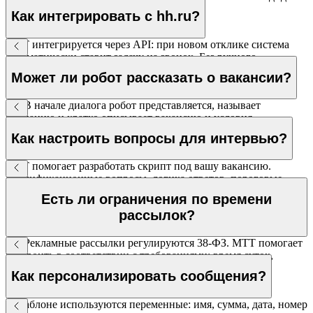
помечается как недостижимый.
Как интегрировать с hh.ru?
МТТ интегрируется через API: при новом отклике система
автоматически ставит задачу на звонок. Без ручного
мониторинга.
Может ли робот рассказать о вакансии?
Да. В начале диалога робот представляется, называет
компанию и кратко описывает вакансию и условия.
Стандартные вопросы закрываются по базе знаний.
Как настроить вопросы для интервью?
МТТ помогает разработать скрипт под вашу вакансию.
Квалификационные вопросы, логика ответов, пороговые
значения для прохождения.
Есть ли ограничения по времени
рассылок?
Да. Рекламные рассылки регулируются 38-ФЗ. МТТ помогает
настроить в соответствии с требованиями: время суток,
согласие пользователей, возможность отписки.
Как персонализировать сообщения?
В шаблоне используются переменные: имя, сумма, дата, номер