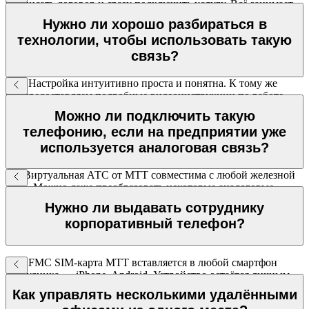
подписать договор и сразу подключить услугу. Всё занимает
не больше нескольких минут — связь будет в день обращения
Нужно ли хорошо разбираться в
технологии, чтобы использовать такую
связь?
Нет. Настройка интуитивно проста и понятна. К тому же
мы предоставляем подробные видеоинструкции по работе
с ПО и ВАТС, наши специалисты осуществляют
Можно ли подключить такую
техподдержку 24/7.
телефонию, если на предприятии уже
используется аналоговая связь?
Да. Виртуальная АТС от МТТ совместима с любой железной
АТС. Можно даже преобразовать некоторые аналоговые
телефоны в SIP-телефоны, если подключить их к шлюзу.
Нужно ли выдавать сотруднику
корпоративный телефон?
Нет. FMC SIM-карта МТТ вставляется в любой смартфон
сотрудника — iPhone, Android. Устройство остаётся личным,
связь становится корпоративной.
Как управлять несколькими удалёнными