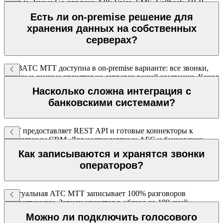
Node.js, Java и Go для всех API: Voice, SMS, Callback, HLR.
Тестовый доступ предоставляется сразу при регистрации.
Есть ли on-premise решение для
хранения данных на собственных
серверах?
Да. ВАТС МТТ доступна в on-premise варианте: все звонки,
записи и данные хранятся на серверах вашей компании. Канал
связи между инфраструктурой клиента и МТТ защищён VPN.
Насколько сложна интеграция с
банковскими системами?
МТТ предоставляет REST API и готовые коннекторы к
популярным CRM. Для нестандартных АБС и банковских
платформ доступна интеграция через API — документация с
Как записываются и хранятся звонки
примерами кода входит в комплект.
операторов?
Виртуальная АТС МТТ записывает 100% разговоров
автоматически. Записи хранятся в облаке до 180 дней,
доступны через личный кабинет с привязкой к карточке
Можно ли подключить голосового
клиента в CRM.