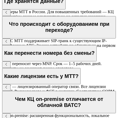
Где хранятся данные?
Серверы МТТ в России. Для повышенных требований — КЦ
on-premise: данные исключительно на серверах заказчика.
Что происходит с оборудованием при
переходе?
ВАТС МТТ поддерживает SIP-транк к существующим IP-
телефонам и АТС. Замена устройств не обязательна на первом
этапе.
Как перенести номера без смены?
МТТ переносит через MNP. Срок — 1–5 рабочих дней.
Клиенты не замечают смены оператора.
Какие лицензии есть у МТТ?
МТТ — лицензированный оператор связи. Все лицензии
ГКРЧ, Роскомнадзора и ФСБ в наличии. Соответствие СОРМ
и 152-ФЗ.
Чем КЦ on-premise отличается от
облачной ВАТС?
КЦ on-premise: расширенная функциональность, локальное