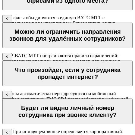
офисами из одного места?
Все офисы объединяются в единую ВАТС МТТ с
централизованным управлением. Руководитель видит
статистику по каждому офису и сотруднику из одного
Можно ли ограничить направления
личного кабинета.
звонков для удалённых сотрудников?
Да. В ВАТС МТТ настраиваются правила ограничений:
запрет международных, премиум-номеров или звонков в
определённое время для отдельных сотрудников или групп.
Что произойдёт, если у сотрудника
пропадёт интернет?
Вызовы автоматически переадресуются на мобильный
телефон сотрудника. FMC SIM-карты работают в мобильной
сети без Wi-Fi — связь не прерывается.
Будет ли видно личный номер
сотрудника при звонке клиенту?
Нет. При исходящем звонке определяется корпоративный