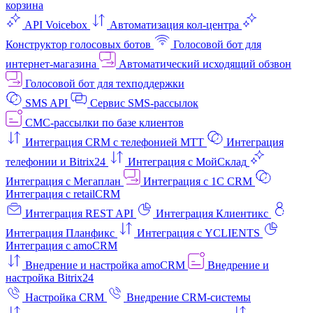
корзина
API Voicebox
Автоматизация кол‑центра
Конструктор голосовых ботов
Голосовой бот для
интернет‑магазина
Автоматический исходящий обзвон
Голосовой бот для техподдержки
SMS API
Сервис SMS-рассылок
СМС-рассылки по базе клиентов
Интеграция CRM с телефонией МТТ
Интеграция
телефонии и Bitrix24
Интеграция с МойСклад
Интеграция с Мегаплан
Интеграция с 1C CRM
Интеграция с retailCRM
Интеграция REST API
Интеграция Клиентикс
Интеграция Планфикс
Интеграция с YCLIENTS
Интеграция с amoCRM
Внедрение и настройка amoCRM
Внедрение и
настройка Bitrix24
Настройка CRM
Внедрение CRM-системы