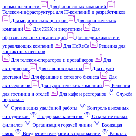
промышленности
Для финансовых компаний
Телеком-инфраструктура для IT-компаний и разработчиков
Для медицинских центров
Для логистических
компаний
Для ЖКХ и энергетики
Для
образовательных организаций
Для недвижимости и
управляющих компаний
Для HoReCa
Решения для
контактных центров
Для телеком-операторов и провайдеров
Для
автодилеров
Для салонов красоты
Для служб
доставки
Для франшиз и сетевого бизнеса
Для
автосервисов
Для туристических компаний
Решения
для гостиниц и отелей
Для кафе и ресторанов
Служба
персонала
Организация удалённой работы
Контроль выездных
сотрудников
Поддержка клиентов
Открытие новых
филиалов
Организация горячей линии
Входящая
связь
Внедрение телефонии в приложение
Работа с