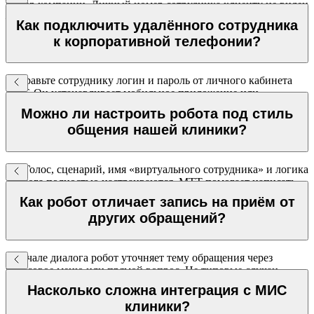
номер компании. Личный номер сотрудника клиенту не виден
— данные защищены.
Как подключить удалённого сотрудника
к корпоративной телефонии?
Отправьте сотруднику логин и пароль от личного кабинета
МТТ. Он устанавливает мобильное приложение или
открывает веб-версию — через 10 минут готов принимать и
Можно ли настроить робота под стиль
совершать корпоративные звонки.
общения нашей клиники?
Да. Голос, сценарий, имя «виртуального сотрудника» и логика
диалога полностью настраиваются. МТТ помогает написать
сценарий и проводит А/Б тестирование.
Как робот отличает запись на приём от
других обращений?
В начале диалога робот уточняет тему обращения через
голосовое меню или прямой вопрос. Не типовые случаи
(жалобы, сложные вопросы) переводятся на живого
Насколько сложна интеграция с МИС
специалиста.
клиники?