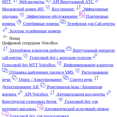
МТТ
Web-виджеты
API Виртуальной АТС
Московский номер 495
Кол-трекинг
Эффективные
продажи
Эффективное обслуживание
Платиновые
номера
Серебряные номера
Телефония для Call-центра
Золотые телефонные номера
Назад
Цифровой сотрудник VoiceBox
Автообзвон клиентов роботом
Виртуальный оператор
call-центра
Голосовой бот с женским голосом
Голосовой бот МТТ VoiceBox
Информирование клиентов
Отправка шаблонных писем и SMS
Распознавание
речи
Опрос / Анкетирование
Синтез речи
Детектирование АИ
Реактивация базы / Брошенная
корзина
API Voicebox
Автоматизация кол‑центра
Конструктор голосовых ботов
Голосовой бот для
интернет‑магазина
Автоматический исходящий обзвон
Голосовой бот для техподдержки