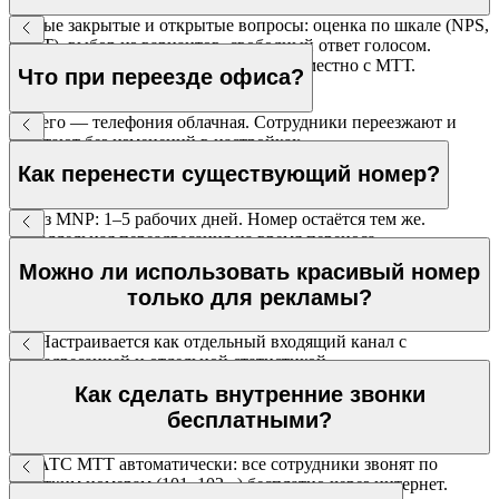
Любые закрытые и открытые вопросы: оценка по шкале (NPS,
CSAT), выбор из вариантов, свободный ответ голосом.
Структура опроса разрабатывается совместно с МТТ.
Что при переезде офиса?
Ничего — телефония облачная. Сотрудники переезжают и
работают без изменений в настройках.
Как перенести существующий номер?
Через MNP: 1–5 рабочих дней. Номер остаётся тем же.
Параллельная переадресация на время переноса.
Можно ли использовать красивый номер
только для рекламы?
Да. Настраивается как отдельный входящий канал с
переадресацией и отдельной статистикой.
Как сделать внутренние звонки
бесплатными?
В ВАТС МТТ автоматически: все сотрудники звонят по
коротким номерам (101, 102...) бесплатно через интернет.