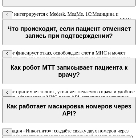
МТТ интегрируется с Medesk, МедМе, 1С:Медицина и
другими популярными системами. Для нестандартных МИС
доступна интеграция через REST API с документацией.
Что происходит, если пациент отменяет
запись при подтверждении?
Робот фиксирует отказ, освобождает слот в МИС и может
предложить это время другому пациенту из листа ожидания
через автоматический звонок.
Как робот МТТ записывает пациента к
врачу?
Робот принимает звонок, уточняет желаемого врача и удобное
время, обращается к МИС через API, озвучивает доступные
слоты и записывает пациента — без участия оператора. Все
Как работает маскировка номеров через
данные фиксируются в медицинской системе.
API?
Функция «Инкогнито»: создаёте связку двух номеров через
API, оба участника звонят на виртуальный номер и видят его