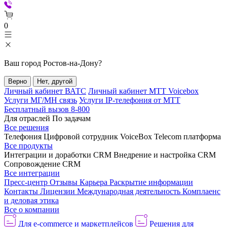
0
Ваш город
Ростов-на-Дону
?
Верно
Нет, другой
Личный кабинет ВАТС
Личный кабинет МТТ Voicebox
Услуги МГ/МН связь
Услуги IP-телефония от МТТ
Бесплатный вызов 8-800
Для отраслей
По задачам
Все решения
Телефония
Цифровой сотрудник VoiceBox
Telecom платформа
Все продукты
Интеграции и доработки CRM
Внедрение и настройка CRM
Сопровождение CRM
Все интеграции
Пресс-центр
Отзывы
Карьера
Раскрытие информации
Контакты
Лицензии
Международная деятельность
Комплаенс
и деловая этика
Все о компании
Для e-commerce и маркетплейсов
Решения для