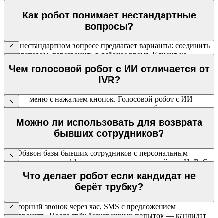
сценарием и интеграцией — 2–4 недели. МТТ ведёт проект
под ключ.
Как робот понимает нестандартные
вопросы?
При нестандартном вопросе предлагает варианты: соединить
с оператором, перезвонить в рабочее время. Клиент не
остаётся без ответа.
Чем голосовой робот с ИИ отличается от
IVR?
IVR — меню с нажатием кнопок. Голосовой робот с ИИ
понимает речь: клиент говорит вопрос — робот понимает
намерение и выполняет задачу. Ведёт полноценный диалог.
Можно ли использовать для возврата
бывших сотрудников?
Да. Обзвон базы бывших сотрудников с персональным
приглашением — эффективно для сезонного найма в HoReCa,
ритейле и логистике.
Что делает робот если кандидат не
берёт трубку?
Повторный звонок через час, SMS с предложением
перезвонить. После трёх безуспешных попыток — кандидат