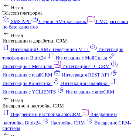
Назад
Telecom платформа
SMS API
Сервис SMS-рассылок
СМС-рассылки
по базе клиентов
Назад
Интеграции и доработки CRM
Интеграция CRM с телефонией МТТ
Интеграция
телефонии и Bitrix24
Интеграция с МойСклад
Интеграция с Мегаплан
Интеграция с 1C CRM
Интеграция с retailCRM
Интеграция REST API
Интеграция Клиентикс
Интеграция Планфикс
Интеграция с YCLIENTS
Интеграция с amoCRM
Назад
Внедрение и настройка CRM
Внедрение и настройка amoCRM
Внедрение и
настройка Bitrix24
Настройка CRM
Внедрение CRM-
системы