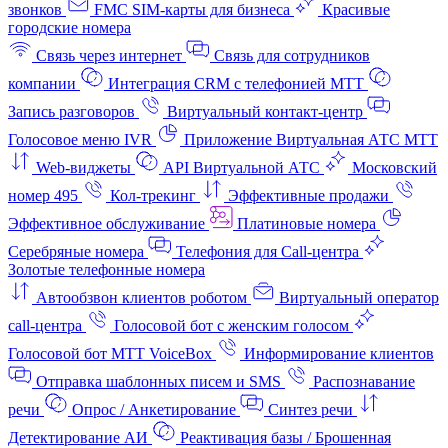
звонков
FMC SIM-карты для бизнеса
Красивые
городские номера
Связь через интернет
Связь для сотрудников
компании
Интеграция CRM с телефонией МТТ
Запись разговоров
Виртуальный контакт‑центр
Голосовое меню IVR
Приложение Виртуальная АТС МТТ
Web-виджеты
API Виртуальной АТС
Московский
номер 495
Кол-трекинг
Эффективные продажи
Эффективное обслуживание
Платиновые номера
Серебряные номера
Телефония для Call-центра
Золотые телефонные номера
Автообзвон клиентов роботом
Виртуальный оператор
call-центра
Голосовой бот с женским голосом
Голосовой бот МТТ VoiceBox
Информирование клиентов
Отправка шаблонных писем и SMS
Распознавание
речи
Опрос / Анкетирование
Синтез речи
Детектирование АИ
Реактивация базы / Брошенная