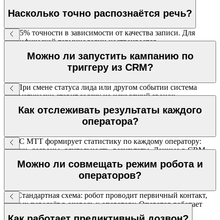
Насколько точно распознаётся речь?
85–95% точности в зависимости от качества записи. Для
специфической терминологии настраивается
пользовательский словарь.
Можно ли запустить кампанию по
триггеру из CRM?
Да. При смене статуса лида или другом событии система
автоматически ставит задачу на исходящий звонок.
Как отслеживать результаты каждого
оператора?
ВАТС МТТ формирует статистику по каждому оператору:
звонки, дозвоны, длительность, результаты. Данные в CRM.
Можно ли совмещать режим робота и
операторов?
Да. Стандартная схема: робот проводит первичный контакт,
тёплых передаёт в очередь к оператору. Оператор работает
только с заинтересованными.
Как работает предиктивный дозвон?