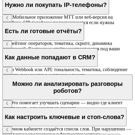
Нужно ли покупать IP-телефоны?
Нет. Мобильное приложение МТТ или веб-версия на
ноутбуке. SIP-телефоны поддерживаются если нужны
стационарные.
Есть ли готовые отчёты?
Да: рейтинг операторов, тематика, скрипт, динамика
нарушений. Кастомные отчёты настраиваются под ваши
параметры.
Как данные попадают в CRM?
Через Webhook или API: тональность, тематика, соблюдение
скрипта передаются в карточку клиента.
Можно ли анализировать разговоры
роботов?
Да. Это помогает улучшать сценарии — видно где клиент
«застревает» или уходит из диалога.
Как настроить ключевые и стоп-слова?
В личном кабинете создаётся список слов. При нарушении —
мгновенное уведомление с фрагментом записи.