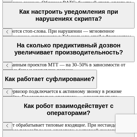
хранение данных. Облачная ВАТС: быстрый старт, оплата по
факту. Оба варианта и гибрид — доступны.
Как настроить уведомления при
нарушениях скрипта?
Задаются стоп-слова. При нарушении — мгновенное
уведомление супервизору в Telegram или email с фрагментом
записи.
На сколько предиктивный дозвон
увеличивает производительность?
По данным проектов МТТ — на 30–50% в зависимости от
объёма базы и конверсии дозвона.
Как работает суфлирование?
Супервизор подключается к активному звонку в режиме
суфлёра. Говорит только оператору — клиент третьего
участника не слышит.
Как робот взаимодействует с
операторами?
Робот обрабатывает типовые входящие. При нестандартном
запросе передаёт вызов оператору с историей диалога.
Оператор сразу знает суть — не переспрашивает клиента.