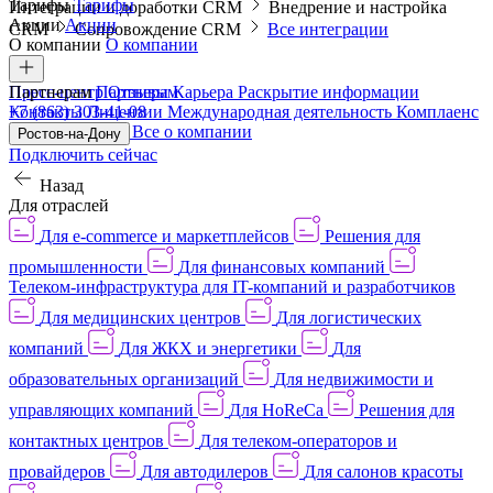
Тарифы
Тарифы
Интеграции и доработки CRM
Внедрение и настройка
Акции
Акции
CRM
Сопровождение CRM
Все интеграции
О компании
О компании
Пресс-центр
Партнерам
Партнерам
Отзывы
Карьера
Раскрытие информации
Контакты
+7 (863) 303-41-08
Лицензии
Международная деятельность
Комплаенс
и деловая этика
Все о компании
Ростов-на-Дону
Подключить сейчас
Назад
Для отраслей
Для e-commerce и маркетплейсов
Решения для
промышленности
Для финансовых компаний
Телеком-инфраструктура для IT-компаний и разработчиков
Для медицинских центров
Для логистических
компаний
Для ЖКХ и энергетики
Для
образовательных организаций
Для недвижимости и
управляющих компаний
Для HoReCa
Решения для
контактных центров
Для телеком-операторов и
провайдеров
Для автодилеров
Для салонов красоты