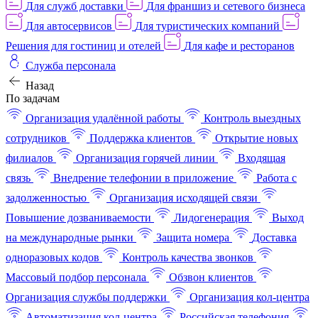
Для служб доставки
Для франшиз и сетевого бизнеса
Для автосервисов
Для туристических компаний
Решения для гостиниц и отелей
Для кафе и ресторанов
Служба персонала
Назад
По задачам
Организация удалённой работы
Контроль выездных
сотрудников
Поддержка клиентов
Открытие новых
филиалов
Организация горячей линии
Входящая
связь
Внедрение телефонии в приложение
Работа с
задолженностью
Организация исходящей связи
Повышение дозваниваемости
Лидогенерация
Выход
на международные рынки
Защита номера
Доставка
одноразовых кодов
Контроль качества звонков
Массовый подбор персонала
Обзвон клиентов
Организация службы поддержки
Организация кол-центра
Автоматизация кол-центра
Российская телефония