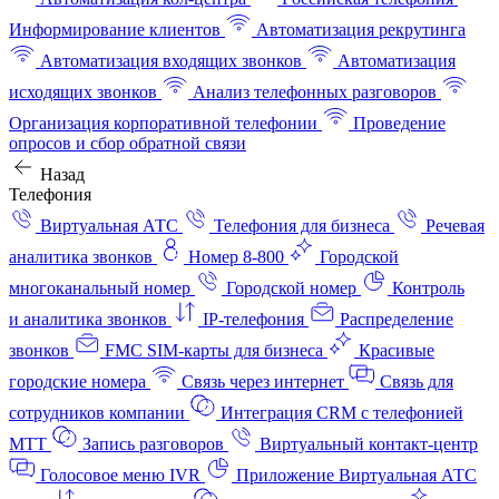
Информирование клиентов
Автоматизация рекрутинга
Автоматизация входящих звонков
Автоматизация
исходящих звонков
Анализ телефонных разговоров
Организация корпоративной телефонии
Проведение
опросов и сбор обратной связи
Назад
Телефония
Виртуальная АТС
Телефония для бизнеса
Речевая
аналитика звонков
Номер 8-800
Городской
многоканальный номер
Городской номер
Контроль
и аналитика звонков
IP-телефония
Распределение
звонков
FMC SIM-карты для бизнеса
Красивые
городские номера
Связь через интернет
Связь для
сотрудников компании
Интеграция CRM с телефонией
МТТ
Запись разговоров
Виртуальный контакт‑центр
Голосовое меню IVR
Приложение Виртуальная АТС