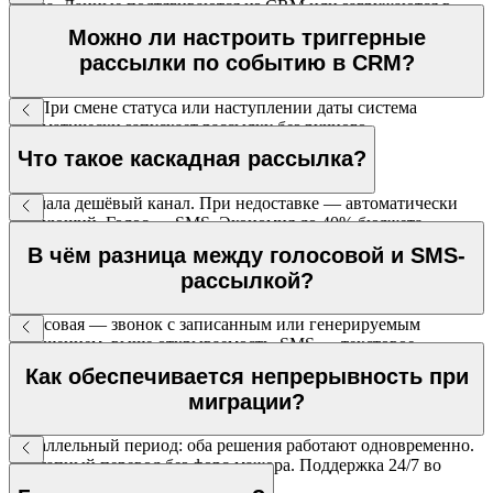
заказа. Данные подтягиваются из CRM или загружаются в
CSV.
Можно ли настроить триггерные
рассылки по событию в CRM?
Да. При смене статуса или наступлении даты система
автоматически запускает рассылку без ручного
вмешательства.
Что такое каскадная рассылка?
Сначала дешёвый канал. При недоставке — автоматически
следующий. Голос → SMS. Экономия до 40% бюджета.
В чём разница между голосовой и SMS-
рассылкой?
Голосовая — звонок с записанным или генерируемым
сообщением, выше открываемость. SMS — текстовое
сообщение, остаётся у клиента. Каскад сочетает оба канала.
Как обеспечивается непрерывность при
миграции?
Параллельный период: оба решения работают одновременно.
Поэтапный перевод без форс-мажора. Поддержка 24/7 во
время перехода.