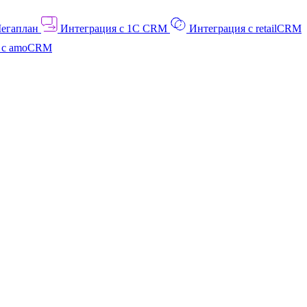
Мегаплан
Интеграция с 1C CRM
Интеграция с retailCRM
я с amoCRM