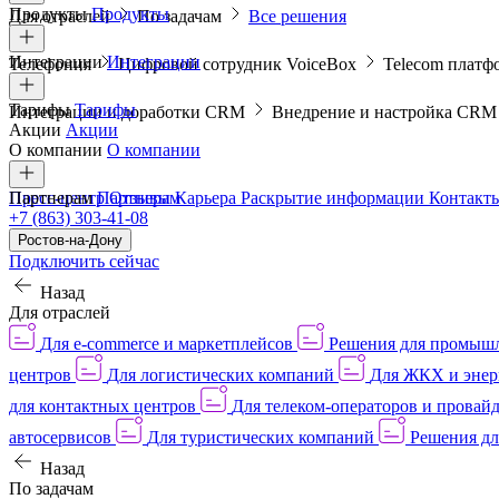
Продукты
Продукты
Для отраслей
По задачам
Все решения
Интеграции
Интеграции
Телефония
Цифровой сотрудник VoiceBox
Telecom платф
Тарифы
Тарифы
Интеграции и доработки CRM
Внедрение и настройка CR
Акции
Акции
О компании
О компании
Пресс-центр
Партнерам
Партнерам
Отзывы
Карьера
Раскрытие информации
Контакт
+7 (863) 303-41-08
Ростов-на-Дону
Подключить сейчас
Назад
Для отраслей
Для e-commerce и маркетплейсов
Решения для промыш
центров
Для логистических компаний
Для ЖКХ и энер
для контактных центров
Для телеком-операторов и провай
автосервисов
Для туристических компаний
Решения дл
Назад
По задачам