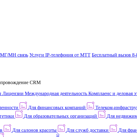
 МГ/МН связь
Услуги IP-телефония от МТТ
Бесплатный вызов 8-
провождение CRM
ы
Лицензии
Международная деятельность
Комплаенс и деловая э
ленности
Для финансовых компаний
Телеком-инфраструк
гетики
Для образовательных организаций
Для недвижим
ов
Для салонов красоты
Для служб доставки
Для фран