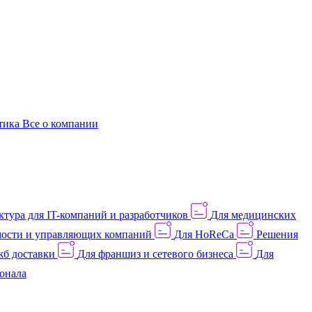
этика
Все о компании
тура для IT-компаний и разработчиков
Для медицинских
ости и управляющих компаний
Для HoReCa
Решения
жб доставки
Для франшиз и сетевого бизнеса
Для
онала