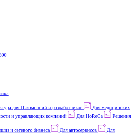
800
тика
тура для IT-компаний и разработчиков
Для медицинских
ости и управляющих компаний
Для HoReCa
Решения
шиз и сетевого бизнеса
Для автосервисов
Для