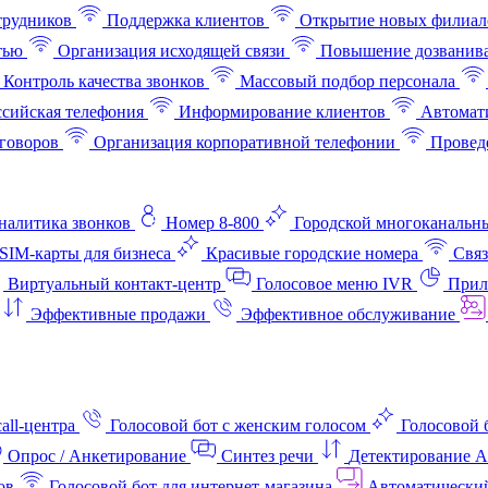
трудников
Поддержка клиентов
Открытие новых филиал
тью
Организация исходящей связи
Повышение дозванив
Контроль качества звонков
Массовый подбор персонала
ссийская телефония
Информирование клиентов
Автомат
говоров
Организация корпоративной телефонии
Проведе
аналитика звонков
Номер 8-800
Городской многоканальн
SIM-карты для бизнеса
Красивые городские номера
Связ
Виртуальный контакт‑центр
Голосовое меню IVR
Прил
Эффективные продажи
Эффективное обслуживание
all-центра
Голосовой бот с женским голосом
Голосовой 
Опрос / Анкетирование
Синтез речи
Детектирование 
ов
Голосовой бот для интернет‑магазина
Автоматически