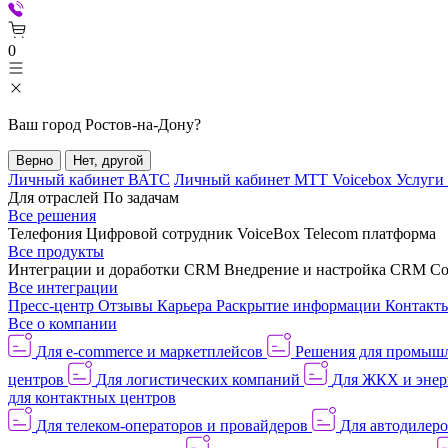
0
Ваш город
Ростов-на-Дону
?
Верно
Нет, другой
Личный кабинет ВАТС
Личный кабинет МТТ Voicebox
Услуги
Для отраслей
По задачам
Все решения
Телефония
Цифровой сотрудник VoiceBox
Telecom платформа
Все продукты
Интеграции и доработки CRM
Внедрение и настройка CRM
Со
Все интеграции
Пресс-центр
Отзывы
Карьера
Раскрытие информации
Контакт
Все о компании
Для e-commerce и маркетплейсов
Решения для промыш
центров
Для логистических компаний
Для ЖКХ и энер
для контактных центров
Для телеком-операторов и провайдеров
Для автодилер