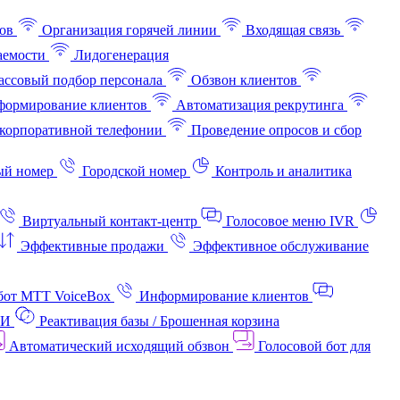
ов
Организация горячей линии
Входящая связь
аемости
Лидогенерация
ссовый подбор персонала
Обзвон клиентов
ормирование клиентов
Автоматизация рекрутинга
корпоративной телефонии
Проведение опросов и сбор
ый номер
Городской номер
Контроль и аналитика
Виртуальный контакт‑центр
Голосовое меню IVR
Эффективные продажи
Эффективное обслуживание
бот МТТ VoiceBox
Информирование клиентов
АИ
Реактивация базы / Брошенная корзина
Автоматический исходящий обзвон
Голосовой бот для