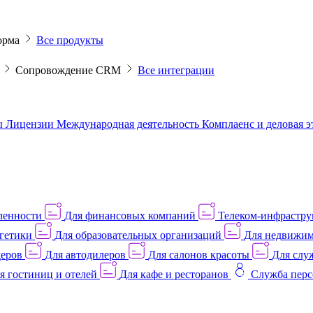
орма
Все продукты
M
Сопровождение CRM
Все интеграции
ы
Лицензии
Международная деятельность
Комплаенс и деловая 
ленности
Для финансовых компаний
Телеком-инфраструк
гетики
Для образовательных организаций
Для недвижим
деров
Для автодилеров
Для салонов красоты
Для слу
я гостиниц и отелей
Для кафе и ресторанов
Служба перс