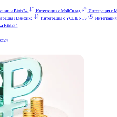
онии и Bitrix24
Интеграция с МойСклад
Интеграция с 
еграция Планфикс
Интеграция с YCLIENTS
Интеграци
а Bitrix24
кс24