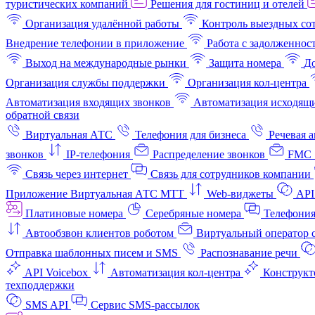
туристических компаний
Решения для гостиниц и отелей
Организация удалённой работы
Контроль выездных со
Внедрение телефонии в приложение
Работа с задолженнос
Выход на международные рынки
Защита номера
До
Организация службы поддержки
Организация кол-центра
Автоматизация входящих звонков
Автоматизация исходящи
обратной связи
Виртуальная АТС
Телефония для бизнеса
Речевая 
звонков
IP-телефония
Распределение звонков
FMC 
Связь через интернет
Связь для сотрудников компании
Приложение Виртуальная АТС МТТ
Web-виджеты
API
Платиновые номера
Серебряные номера
Телефония
Автообзвон клиентов роботом
Виртуальный оператор c
Отправка шаблонных писем и SMS
Распознавание речи
API Voicebox
Автоматизация кол‑центра
Конструкт
техподдержки
SMS API
Сервис SMS-рассылок