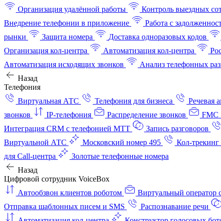
Организация удалённой работы
Контроль выездных со
Внедрение телефонии в приложение
Работа с задолженнос
рынки
Защита номера
Доставка одноразовых кодов
Организация кол-центра
Автоматизация кол-центра
Ро
Автоматизация исходящих звонков
Анализ телефонных раз
Назад
Телефония
Виртуальная АТС
Телефония для бизнеса
Речевая 
звонков
IP-телефония
Распределение звонков
FMC 
Интеграция CRM с телефонией МТТ
Запись разговоров
Виртуальной АТС
Московский номер 495
Кол-трекинг
для Call-центра
Золотые телефонные номера
Назад
Цифровой сотрудник VoiceBox
Автообзвон клиентов роботом
Виртуальный оператор c
Отправка шаблонных писем и SMS
Распознавание речи
Автоматизация кол‑центра
Конструктор голосовых бот