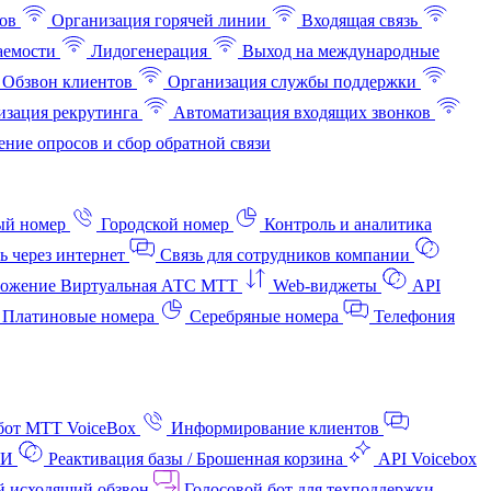
ов
Организация горячей линии
Входящая связь
аемости
Лидогенерация
Выход на международные
Обзвон клиентов
Организация службы поддержки
изация рекрутинга
Автоматизация входящих звонков
ние опросов и сбор обратной связи
ый номер
Городской номер
Контроль и аналитика
ь через интернет
Связь для сотрудников компании
ожение Виртуальная АТС МТТ
Web-виджеты
API
Платиновые номера
Серебряные номера
Телефония
бот МТТ VoiceBox
Информирование клиентов
АИ
Реактивация базы / Брошенная корзина
API Voicebox
й исходящий обзвон
Голосовой бот для техподдержки