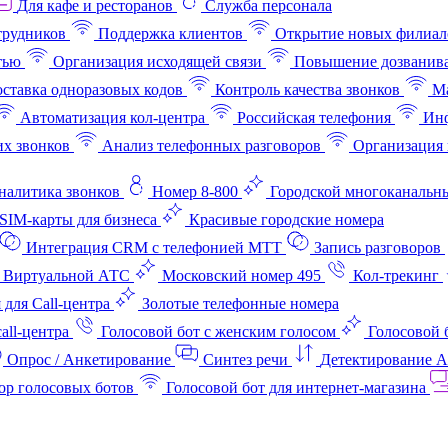
Для кафе и ресторанов
Служба персонала
трудников
Поддержка клиентов
Открытие новых филиал
тью
Организация исходящей связи
Повышение дозванив
ставка одноразовых кодов
Контроль качества звонков
Ма
Автоматизация кол-центра
Российская телефония
Инф
х звонков
Анализ телефонных разговоров
Организация 
аналитика звонков
Номер 8-800
Городской многоканальн
SIM-карты для бизнеса
Красивые городские номера
Интеграция CRM с телефонией МТТ
Запись разговоров
 Виртуальной АТС
Московский номер 495
Кол-трекинг
 для Call-центра
Золотые телефонные номера
all-центра
Голосовой бот с женским голосом
Голосовой 
Опрос / Анкетирование
Синтез речи
Детектирование 
ор голосовых ботов
Голосовой бот для интернет‑магазина