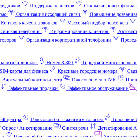
трудников
Поддержка клиентов
Открытие новых филиал
тью
Организация исходящей связи
Повышение дозванив
Контроль качества звонков
Массовый подбор персонала
ссийская телефония
Информирование клиентов
Автомат
говоров
Организация корпоративной телефонии
Проведе
аналитика звонков
Номер 8-800
Городской многоканальн
SIM-карты для бизнеса
Красивые городские номера
Связ
Виртуальный контакт‑центр
Голосовое меню IVR
Прил
Эффективные продажи
Эффективное обслуживание
all-центра
Голосовой бот с женским голосом
Голосовой 
Опрос / Анкетирование
Синтез речи
Детектирование 
ов
Голосовой бот для интернет‑магазина
Автоматически