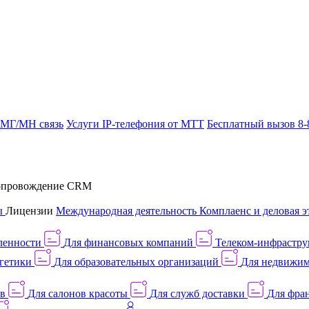
 МГ/МН связь
Услуги IP-телефония от МТТ
Бесплатный вызов 8-
провождение CRM
ы
Лицензии
Международная деятельность
Комплаенс и деловая э
ленности
Для финансовых компаний
Телеком-инфраструк
гетики
Для образовательных организаций
Для недвижим
ов
Для салонов красоты
Для служб доставки
Для фран