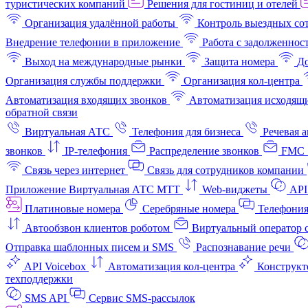
туристических компаний
Решения для гостиниц и отелей
Организация удалённой работы
Контроль выездных со
Внедрение телефонии в приложение
Работа с задолженнос
Выход на международные рынки
Защита номера
До
Организация службы поддержки
Организация кол-центра
Автоматизация входящих звонков
Автоматизация исходящи
обратной связи
Виртуальная АТС
Телефония для бизнеса
Речевая 
звонков
IP-телефония
Распределение звонков
FMC 
Связь через интернет
Связь для сотрудников компании
Приложение Виртуальная АТС МТТ
Web-виджеты
API
Платиновые номера
Серебряные номера
Телефония
Автообзвон клиентов роботом
Виртуальный оператор c
Отправка шаблонных писем и SMS
Распознавание речи
API Voicebox
Автоматизация кол‑центра
Конструкт
техподдержки
SMS API
Сервис SMS-рассылок