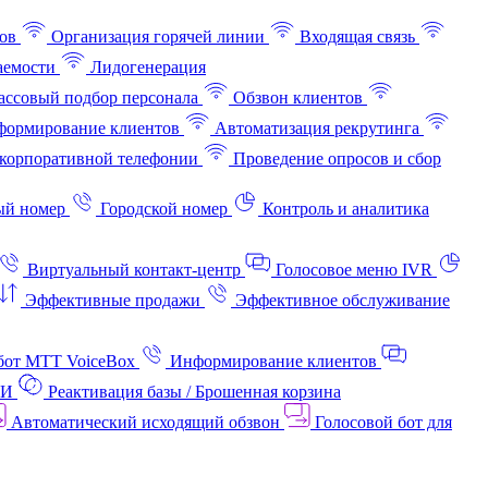
ов
Организация горячей линии
Входящая связь
аемости
Лидогенерация
ссовый подбор персонала
Обзвон клиентов
ормирование клиентов
Автоматизация рекрутинга
корпоративной телефонии
Проведение опросов и сбор
ый номер
Городской номер
Контроль и аналитика
Виртуальный контакт‑центр
Голосовое меню IVR
Эффективные продажи
Эффективное обслуживание
бот МТТ VoiceBox
Информирование клиентов
АИ
Реактивация базы / Брошенная корзина
Автоматический исходящий обзвон
Голосовой бот для