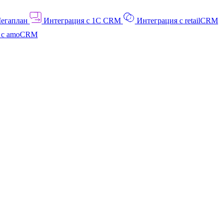
Мегаплан
Интеграция с 1C CRM
Интеграция с retailCRM
я с amoCRM