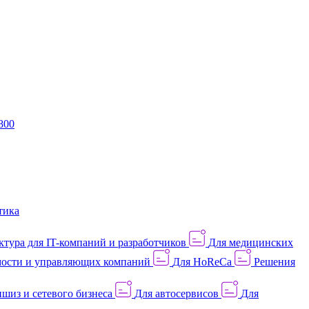
800
тика
тура для IT-компаний и разработчиков
Для медицинских
ости и управляющих компаний
Для HoReCa
Решения
шиз и сетевого бизнеса
Для автосервисов
Для