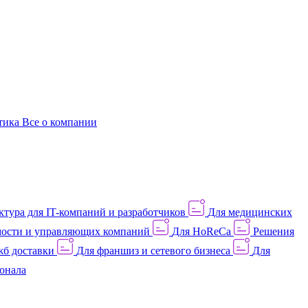
этика
Все о компании
тура для IT-компаний и разработчиков
Для медицинских
ости и управляющих компаний
Для HoReCa
Решения
жб доставки
Для франшиз и сетевого бизнеса
Для
онала