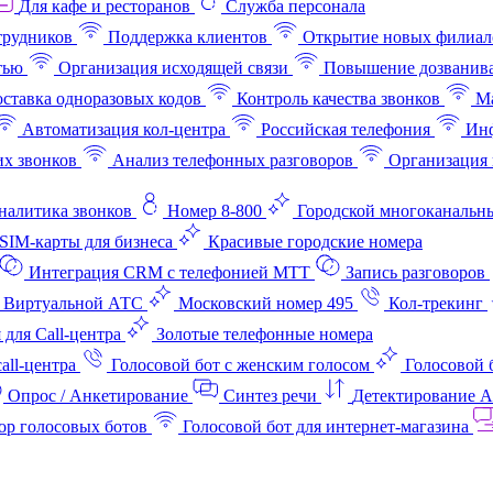
Для кафе и ресторанов
Служба персонала
трудников
Поддержка клиентов
Открытие новых филиал
тью
Организация исходящей связи
Повышение дозванив
ставка одноразовых кодов
Контроль качества звонков
Ма
Автоматизация кол-центра
Российская телефония
Инф
х звонков
Анализ телефонных разговоров
Организация 
аналитика звонков
Номер 8-800
Городской многоканальн
SIM-карты для бизнеса
Красивые городские номера
Интеграция CRM с телефонией МТТ
Запись разговоров
 Виртуальной АТС
Московский номер 495
Кол-трекинг
 для Call-центра
Золотые телефонные номера
all-центра
Голосовой бот с женским голосом
Голосовой 
Опрос / Анкетирование
Синтез речи
Детектирование 
ор голосовых ботов
Голосовой бот для интернет‑магазина