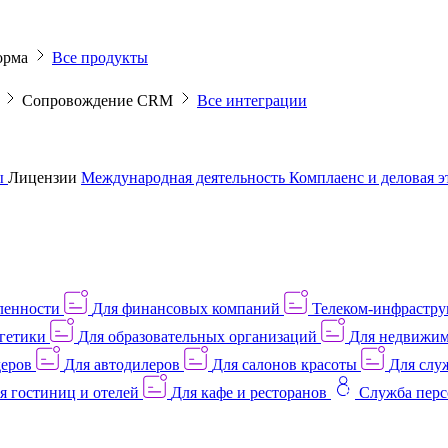
орма
Все продукты
M
Сопровождение CRM
Все интеграции
ы
Лицензии
Международная деятельность
Комплаенс и деловая 
ленности
Для финансовых компаний
Телеком-инфраструк
гетики
Для образовательных организаций
Для недвижим
деров
Для автодилеров
Для салонов красоты
Для слу
я гостиниц и отелей
Для кафе и ресторанов
Служба перс