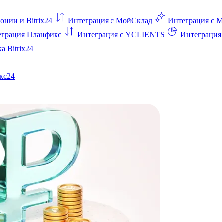
онии и Bitrix24
Интеграция с МойСклад
Интеграция с 
еграция Планфикс
Интеграция с YCLIENTS
Интеграци
а Bitrix24
кс24