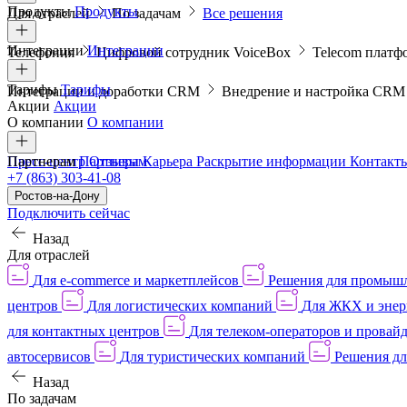
Продукты
Продукты
Для отраслей
По задачам
Все решения
Интеграции
Интеграции
Телефония
Цифровой сотрудник VoiceBox
Telecom платф
Тарифы
Тарифы
Интеграции и доработки CRM
Внедрение и настройка CR
Акции
Акции
О компании
О компании
Пресс-центр
Партнерам
Партнерам
Отзывы
Карьера
Раскрытие информации
Контакт
+7 (863) 303-41-08
Ростов-на-Дону
Подключить сейчас
Назад
Для отраслей
Для e-commerce и маркетплейсов
Решения для промыш
центров
Для логистических компаний
Для ЖКХ и энер
для контактных центров
Для телеком-операторов и провай
автосервисов
Для туристических компаний
Решения дл
Назад
По задачам