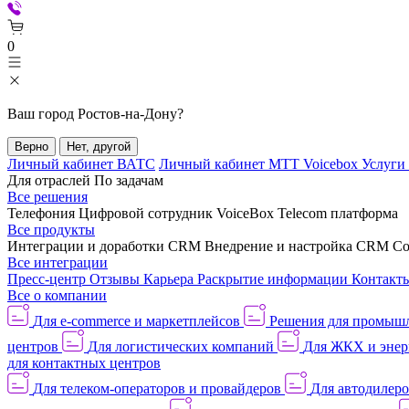
0
Ваш город
Ростов-на-Дону
?
Верно
Нет, другой
Личный кабинет ВАТС
Личный кабинет МТТ Voicebox
Услуги
Для отраслей
По задачам
Все решения
Телефония
Цифровой сотрудник VoiceBox
Telecom платформа
Все продукты
Интеграции и доработки CRM
Внедрение и настройка CRM
Со
Все интеграции
Пресс-центр
Отзывы
Карьера
Раскрытие информации
Контакт
Все о компании
Для e-commerce и маркетплейсов
Решения для промыш
центров
Для логистических компаний
Для ЖКХ и энер
для контактных центров
Для телеком-операторов и провайдеров
Для автодилер