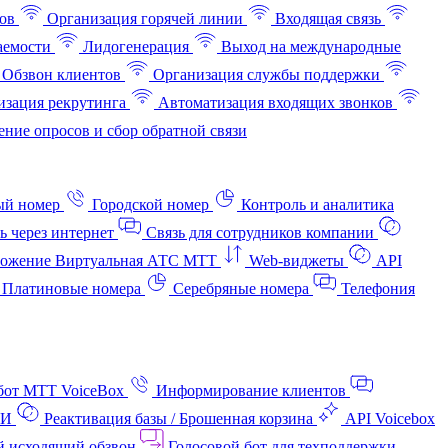
ов
Организация горячей линии
Входящая связь
аемости
Лидогенерация
Выход на международные
Обзвон клиентов
Организация службы поддержки
изация рекрутинга
Автоматизация входящих звонков
ние опросов и сбор обратной связи
ый номер
Городской номер
Контроль и аналитика
ь через интернет
Связь для сотрудников компании
ожение Виртуальная АТС МТТ
Web-виджеты
API
Платиновые номера
Серебряные номера
Телефония
бот МТТ VoiceBox
Информирование клиентов
АИ
Реактивация базы / Брошенная корзина
API Voicebox
й исходящий обзвон
Голосовой бот для техподдержки