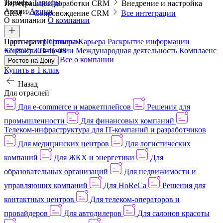
Тарифы
Тарифы
Интеграции и доработки CRM
Внедрение и настройка
Акции
Акции
CRM
Сопровождение CRM
Все интеграции
О компании
О компании
Пресс-центр
Партнерам
Партнерам
Отзывы
Карьера
Раскрытие информации
Контакты
+7 (863) 303-41-08
Лицензии
Международная деятельность
Комплаенс
и деловая этика
Все о компании
Ростов-на-Дону
Купить в 1 клик
Назад
Для отраслей
Для e-commerce и маркетплейсов
Решения для
промышленности
Для финансовых компаний
Телеком-инфраструктура для IT-компаний и разработчиков
Для медицинских центров
Для логистических
компаний
Для ЖКХ и энергетики
Для
образовательных организаций
Для недвижимости и
управляющих компаний
Для HoReCa
Решения для
контактных центров
Для телеком-операторов и
провайдеров
Для автодилеров
Для салонов красоты