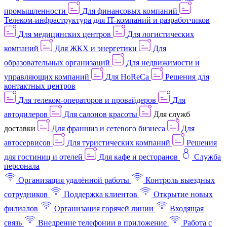
промышленности
Для финансовых компаний
Телеком-инфраструктура для IT-компаний и разработчиков
Для медицинских центров
Для логистических
компаний
Для ЖКХ и энергетики
Для
образовательных организаций
Для недвижимости и
управляющих компаний
Для HoReCa
Решения для
контактных центров
Для телеком-операторов и провайдеров
Для
автодилеров
Для салонов красоты
Для служб
доставки
Для франшиз и сетевого бизнеса
Для
автосервисов
Для туристических компаний
Решения
для гостиниц и отелей
Для кафе и ресторанов
Служба
персонала
Организация удалённой работы
Контроль выездных
сотрудников
Поддержка клиентов
Открытие новых
филиалов
Организация горячей линии
Входящая
связь
Внедрение телефонии в приложение
Работа с