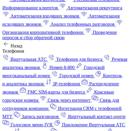
Информирование клиентов
Автоматизация рекрутинга
Автоматизация входящих звонков
Автоматизация
исходящих звонков
Анализ телефонных разговоров
Организация корпоративной телефонии
Проведение
опросов и сбор обратной связи
Назад
Телефония
Виртуальная АТС
Телефония для бизнеса
Речевая
аналитика звонков
Номер 8-800
Городской
многоканальный номер
Городской номер
Контроль
и аналитика звонков
IP-телефония
Распределение
звонков
FMC SIM-карты для бизнеса
Красивые
городские номера
Связь через интернет
Связь для
сотрудников компании
Интеграция CRM с телефонией
МТТ
Запись разговоров
Виртуальный контакт‑центр
Голосовое меню IVR
Приложение Виртуальная АТС