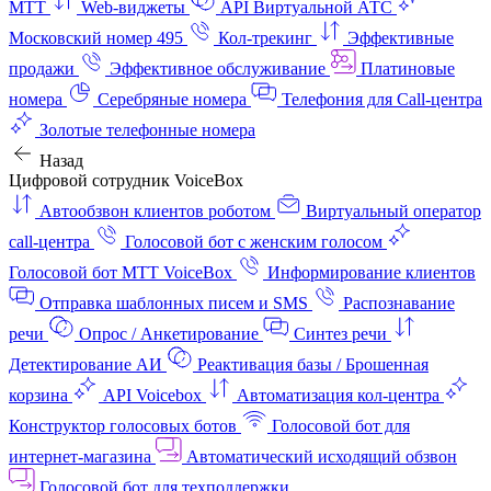
МТТ
Web-виджеты
API Виртуальной АТС
Московский номер 495
Кол-трекинг
Эффективные
продажи
Эффективное обслуживание
Платиновые
номера
Серебряные номера
Телефония для Call-центра
Золотые телефонные номера
Назад
Цифровой сотрудник VoiceBox
Автообзвон клиентов роботом
Виртуальный оператор
call-центра
Голосовой бот с женским голосом
Голосовой бот МТТ VoiceBox
Информирование клиентов
Отправка шаблонных писем и SMS
Распознавание
речи
Опрос / Анкетирование
Синтез речи
Детектирование АИ
Реактивация базы / Брошенная
корзина
API Voicebox
Автоматизация кол‑центра
Конструктор голосовых ботов
Голосовой бот для
интернет‑магазина
Автоматический исходящий обзвон
Голосовой бот для техподдержки