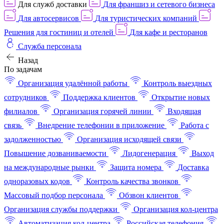
Для служб доставки
Для франшиз и сетевого бизнеса
Для автосервисов
Для туристических компаний
Решения для гостиниц и отелей
Для кафе и ресторанов
Служба персонала
Назад
По задачам
Организация удалённой работы
Контроль выездных
сотрудников
Поддержка клиентов
Открытие новых
филиалов
Организация горячей линии
Входящая
связь
Внедрение телефонии в приложение
Работа с
задолженностью
Организация исходящей связи
Повышение дозваниваемости
Лидогенерация
Выход
на международные рынки
Защита номера
Доставка
одноразовых кодов
Контроль качества звонков
Массовый подбор персонала
Обзвон клиентов
Организация службы поддержки
Организация кол-центра
Автоматизация кол-центра
Российская телефония