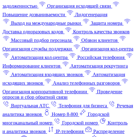
задолженностью
Организация исходящей связи
Повышение дозваниваемости
Лидогенерация
Выход на международные рынки
Защита номера
Доставка одноразовых кодов
Контроль качества звонков
Массовый подбор персонала
Обзвон клиентов
Организация службы поддержки
Организация кол-центра
Автоматизация кол-центра
Российская телефония
Информирование клиентов
Автоматизация рекрутинга
Автоматизация входящих звонков
Автоматизация
исходящих звонков
Анализ телефонных разговоров
Организация корпоративной телефонии
Проведение
опросов и сбор обратной связи
Виртуальная АТС
Телефония для бизнеса
Речевая
аналитика звонков
Номер 8-800
Городской
многоканальный номер
Городской номер
Контроль
и аналитика звонков
IP-телефония
Распределение