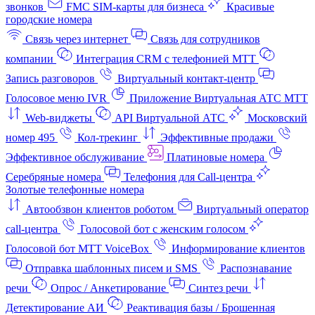
звонков
FMC SIM-карты для бизнеса
Красивые
городские номера
Связь через интернет
Связь для сотрудников
компании
Интеграция CRM с телефонией МТТ
Запись разговоров
Виртуальный контакт‑центр
Голосовое меню IVR
Приложение Виртуальная АТС МТТ
Web-виджеты
API Виртуальной АТС
Московский
номер 495
Кол-трекинг
Эффективные продажи
Эффективное обслуживание
Платиновые номера
Серебряные номера
Телефония для Call-центра
Золотые телефонные номера
Автообзвон клиентов роботом
Виртуальный оператор
call-центра
Голосовой бот с женским голосом
Голосовой бот МТТ VoiceBox
Информирование клиентов
Отправка шаблонных писем и SMS
Распознавание
речи
Опрос / Анкетирование
Синтез речи
Детектирование АИ
Реактивация базы / Брошенная