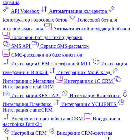
корзина
API Voicebox
Автоматизация кол‑центра
Конструктор голосовых ботов
Голосовой бот для
интернет‑магазина
Автоматический исходящий обзвон
Голосовой бот для техподдержки
SMS API
Сервис SMS-рассылок
СМС-рассылки по базе клиентов
Интеграция CRM с телефонией МТТ
Интеграция
телефонии и Bitrix24
Интеграция с МойСклад
Интеграция с Мегаплан
Интеграция с 1C CRM
Интеграция с retailCRM
Интеграция REST API
Интеграция Клиентикс
Интеграция Планфикс
Интеграция с YCLIENTS
Интеграция с amoCRM
Внедрение и настройка amoCRM
Внедрение и
настройка Bitrix24
Настройка CRM
Внедрение CRM-системы