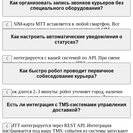
клиент видит его и не получает личный контакт курьера.
Как организовать запись звонков курьеров без
специального оборудования?
FMC SIM-карта МТТ вставляется в любой смартфон. Все
исходящие и входящие звонки с корпоративной SIM
автоматически записываются и хранятся в личном кабинете.
Как настроить автоматические уведомления о
статусах?
МТТ интегрируется с вашей системой по API. При смене
статуса (передан курьеру, прибыл в ПВЗ, доставлен)
автоматически запускается уведомление — голос или SMS.
Как быстро робот проводит первичное
собеседование курьера?
Звонок длится 2–3 минуты: робот уточняет город, наличие
транспорта, опыт, готовность к ночным сменам. Данные
передаются в HR-базу. Кандидат получает ответ немедленно.
Есть ли интеграция с TMS-системами управления
доставкой?
Да, МТТ интегрируется через REST API. Интеграция
настраивается под вашу TMS: события из системы запускают