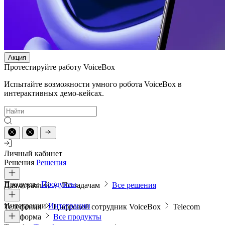
Акция
Протестируйте работу VoiceBox
Испытайте возможности умного робота VoiceBox в
интерактивных демо-кейсах.
Личный кабинет
Решения
Решения
Продукты
Продукты
Для отраслей
По задачам
Все решения
Интеграции
Интеграции
Телефония
Цифровой сотрудник VoiceBox
Telecom
платформа
Все продукты