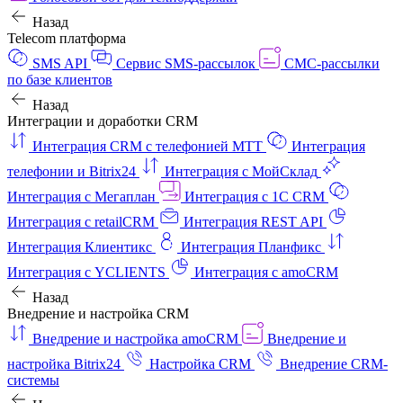
Назад
Telecom платформа
SMS API
Сервис SMS-рассылок
СМС-рассылки
по базе клиентов
Назад
Интеграции и доработки CRM
Интеграция CRM с телефонией МТТ
Интеграция
телефонии и Bitrix24
Интеграция с МойСклад
Интеграция с Мегаплан
Интеграция с 1C CRM
Интеграция с retailCRM
Интеграция REST API
Интеграция Клиентикс
Интеграция Планфикс
Интеграция с YCLIENTS
Интеграция с amoCRM
Назад
Внедрение и настройка CRM
Внедрение и настройка amoCRM
Внедрение и
настройка Bitrix24
Настройка CRM
Внедрение CRM-
системы