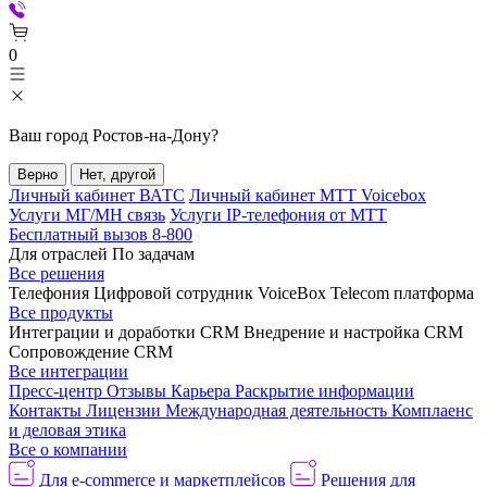
0
Ваш город
Ростов-на-Дону
?
Верно
Нет, другой
Личный кабинет ВАТС
Личный кабинет МТТ Voicebox
Услуги МГ/МН связь
Услуги IP-телефония от МТТ
Бесплатный вызов 8-800
Для отраслей
По задачам
Все решения
Телефония
Цифровой сотрудник VoiceBox
Telecom платформа
Все продукты
Интеграции и доработки CRM
Внедрение и настройка CRM
Сопровождение CRM
Все интеграции
Пресс-центр
Отзывы
Карьера
Раскрытие информации
Контакты
Лицензии
Международная деятельность
Комплаенс
и деловая этика
Все о компании
Для e-commerce и маркетплейсов
Решения для