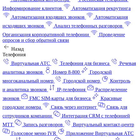
Информирование клиентов
Автоматизация рекрутинга
Автоматизация входящих звонков
Автоматизация
исходящих звонков
Анализ телефонных разговоров
Организация корпоративной телефонии
Проведение
опросов и сбор обратной связи
Назад
Телефония
Виртуальная АТС
Телефония для бизнеса
Речевая
аналитика звонков
Номер 8-800
Городской
многоканальный номер
Городской номер
Контроль
и аналитика звонков
IP-телефония
Распределение
звонков
FMC SIM-карты для бизнеса
Красивые
городские номера
Связь через интернет
Связь для
сотрудников компании
Интеграция CRM с телефонией
МТТ
Запись разговоров
Виртуальный контакт‑центр
Голосовое меню IVR
Приложение Виртуальная АТС