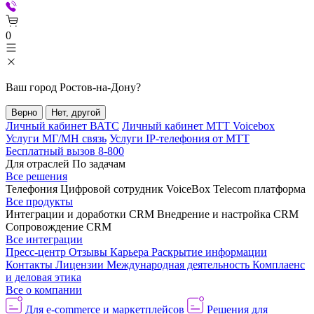
0
Ваш город
Ростов-на-Дону
?
Верно
Нет, другой
Личный кабинет ВАТС
Личный кабинет МТТ Voicebox
Услуги МГ/МН связь
Услуги IP-телефония от МТТ
Бесплатный вызов 8-800
Для отраслей
По задачам
Все решения
Телефония
Цифровой сотрудник VoiceBox
Telecom платформа
Все продукты
Интеграции и доработки CRM
Внедрение и настройка CRM
Сопровождение CRM
Все интеграции
Пресс-центр
Отзывы
Карьера
Раскрытие информации
Контакты
Лицензии
Международная деятельность
Комплаенс
и деловая этика
Все о компании
Для e-commerce и маркетплейсов
Решения для