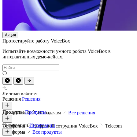
Акция
Протестируйте работу VoiceBox
Испытайте возможности умного робота VoiceBox в
интерактивных демо-кейсах.
Личный кабинет
Решения
Решения
Продукты
Продукты
Для отраслей
По задачам
Все решения
Интеграции
Интеграции
Телефония
Цифровой сотрудник VoiceBox
Telecom
платформа
Все продукты