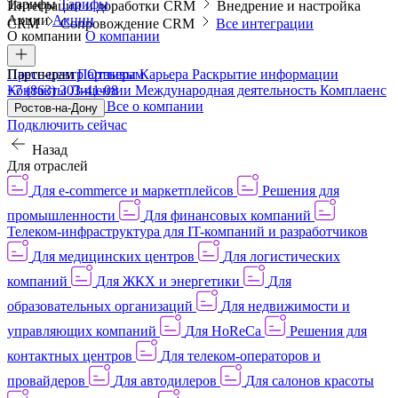
Тарифы
Тарифы
Интеграции и доработки CRM
Внедрение и настройка
Акции
Акции
CRM
Сопровождение CRM
Все интеграции
О компании
О компании
Пресс-центр
Партнерам
Партнерам
Отзывы
Карьера
Раскрытие информации
Контакты
+7 (863) 303-41-08
Лицензии
Международная деятельность
Комплаенс
и деловая этика
Все о компании
Ростов-на-Дону
Подключить сейчас
Назад
Для отраслей
Для e-commerce и маркетплейсов
Решения для
промышленности
Для финансовых компаний
Телеком-инфраструктура для IT-компаний и разработчиков
Для медицинских центров
Для логистических
компаний
Для ЖКХ и энергетики
Для
образовательных организаций
Для недвижимости и
управляющих компаний
Для HoReCa
Решения для
контактных центров
Для телеком-операторов и
провайдеров
Для автодилеров
Для салонов красоты