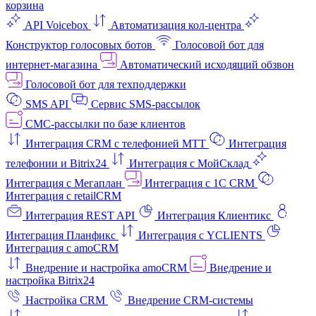
корзина
API Voicebox
Автоматизация кол‑центра
Конструктор голосовых ботов
Голосовой бот для
интернет‑магазина
Автоматический исходящий обзвон
Голосовой бот для техподдержки
SMS API
Сервис SMS-рассылок
СМС-рассылки по базе клиентов
Интеграция CRM с телефонией МТТ
Интеграция
телефонии и Bitrix24
Интеграция с МойСклад
Интеграция с Мегаплан
Интеграция с 1C CRM
Интеграция с retailCRM
Интеграция REST API
Интеграция Клиентикс
Интеграция Планфикс
Интеграция с YCLIENTS
Интеграция с amoCRM
Внедрение и настройка amoCRM
Внедрение и
настройка Bitrix24
Настройка CRM
Внедрение CRM-системы