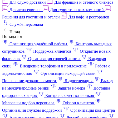
Для служб доставки
Для франшиз и сетевого бизнеса
Для автосервисов
Для туристических компаний
Решения для гостиниц и отелей
Для кафе и ресторанов
Служба персонала
Назад
По задачам
Организация удалённой работы
Контроль выездных
сотрудников
Поддержка клиентов
Открытие новых
филиалов
Организация горячей линии
Входящая
связь
Внедрение телефонии в приложение
Работа с
задолженностью
Организация исходящей связи
Повышение дозваниваемости
Лидогенерация
Выход
на международные рынки
Защита номера
Доставка
одноразовых кодов
Контроль качества звонков
Массовый подбор персонала
Обзвон клиентов
Организация службы поддержки
Организация кол-центра
Автоматизация кол-центра
Российская телефония