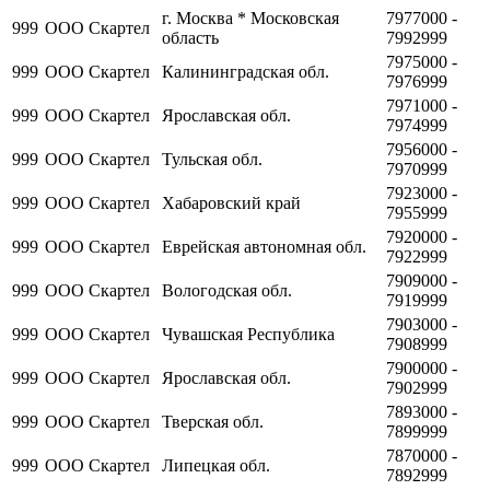
г. Москва * Московская
7977000 -
999
ООО Скартел
область
7992999
7975000 -
999
ООО Скартел
Калининградская обл.
7976999
7971000 -
999
ООО Скартел
Ярославская обл.
7974999
7956000 -
999
ООО Скартел
Тульская обл.
7970999
7923000 -
999
ООО Скартел
Хабаровский край
7955999
7920000 -
999
ООО Скартел
Еврейская автономная обл.
7922999
7909000 -
999
ООО Скартел
Вологодская обл.
7919999
7903000 -
999
ООО Скартел
Чувашская Республика
7908999
7900000 -
999
ООО Скартел
Ярославская обл.
7902999
7893000 -
999
ООО Скартел
Тверская обл.
7899999
7870000 -
999
ООО Скартел
Липецкая обл.
7892999