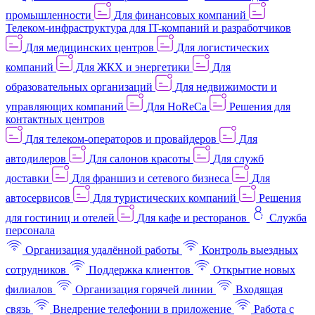
промышленности
Для финансовых компаний
Телеком-инфраструктура для IT-компаний и разработчиков
Для медицинских центров
Для логистических
компаний
Для ЖКХ и энергетики
Для
образовательных организаций
Для недвижимости и
управляющих компаний
Для HoReCa
Решения для
контактных центров
Для телеком-операторов и провайдеров
Для
автодилеров
Для салонов красоты
Для служб
доставки
Для франшиз и сетевого бизнеса
Для
автосервисов
Для туристических компаний
Решения
для гостиниц и отелей
Для кафе и ресторанов
Служба
персонала
Организация удалённой работы
Контроль выездных
сотрудников
Поддержка клиентов
Открытие новых
филиалов
Организация горячей линии
Входящая
связь
Внедрение телефонии в приложение
Работа с