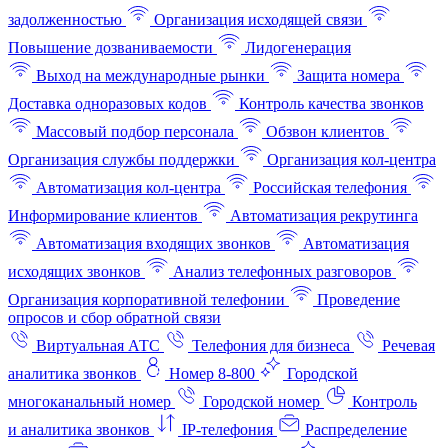
задолженностью
Организация исходящей связи
Повышение дозваниваемости
Лидогенерация
Выход на международные рынки
Защита номера
Доставка одноразовых кодов
Контроль качества звонков
Массовый подбор персонала
Обзвон клиентов
Организация службы поддержки
Организация кол-центра
Автоматизация кол-центра
Российская телефония
Информирование клиентов
Автоматизация рекрутинга
Автоматизация входящих звонков
Автоматизация
исходящих звонков
Анализ телефонных разговоров
Организация корпоративной телефонии
Проведение
опросов и сбор обратной связи
Виртуальная АТС
Телефония для бизнеса
Речевая
аналитика звонков
Номер 8-800
Городской
многоканальный номер
Городской номер
Контроль
и аналитика звонков
IP-телефония
Распределение