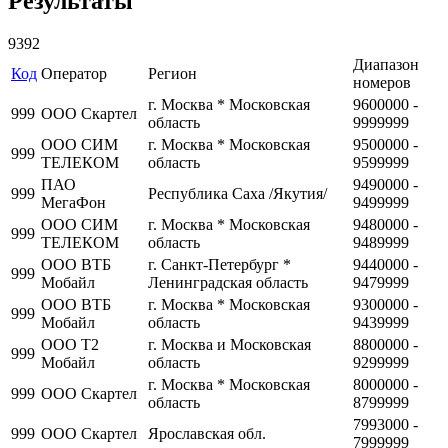
Результаты
9392
Диапазон
Код
Оператор
Регион
номеров
г. Москва * Московская
9600000 -
999
ООО Скартел
область
9999999
ООО СИМ
г. Москва * Московская
9500000 -
999
ТЕЛЕКОМ
область
9599999
ПАО
9490000 -
999
Республика Саха /Якутия/
МегаФон
9499999
ООО СИМ
г. Москва * Московская
9480000 -
999
ТЕЛЕКОМ
область
9489999
ООО ВТБ
г. Санкт-Петербург *
9440000 -
999
Мобайл
Ленинградская область
9479999
ООО ВТБ
г. Москва * Московская
9300000 -
999
Мобайл
область
9439999
ООО Т2
г. Москва и Московская
8800000 -
999
Мобайл
область
9299999
г. Москва * Московская
8000000 -
999
ООО Скартел
область
8799999
7993000 -
999
ООО Скартел
Ярославская обл.
7999999