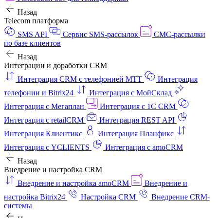
Назад
Telecom платформа
SMS API
Сервис SMS-рассылок
СМС-рассылки
по базе клиентов
Назад
Интеграции и доработки CRM
Интеграция CRM с телефонией МТТ
Интеграция
телефонии и Bitrix24
Интеграция с МойСклад
Интеграция с Мегаплан
Интеграция с 1C CRM
Интеграция с retailCRM
Интеграция REST API
Интеграция Клиентикс
Интеграция Планфикс
Интеграция с YCLIENTS
Интеграция с amoCRM
Назад
Внедрение и настройка CRM
Внедрение и настройка amoCRM
Внедрение и
настройка Bitrix24
Настройка CRM
Внедрение CRM-
системы