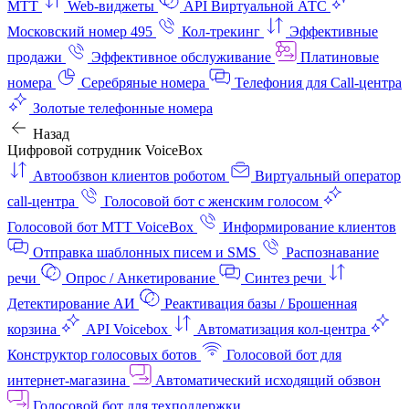
МТТ
Web-виджеты
API Виртуальной АТС
Московский номер 495
Кол-трекинг
Эффективные
продажи
Эффективное обслуживание
Платиновые
номера
Серебряные номера
Телефония для Call-центра
Золотые телефонные номера
Назад
Цифровой сотрудник VoiceBox
Автообзвон клиентов роботом
Виртуальный оператор
call-центра
Голосовой бот с женским голосом
Голосовой бот МТТ VoiceBox
Информирование клиентов
Отправка шаблонных писем и SMS
Распознавание
речи
Опрос / Анкетирование
Синтез речи
Детектирование АИ
Реактивация базы / Брошенная
корзина
API Voicebox
Автоматизация кол‑центра
Конструктор голосовых ботов
Голосовой бот для
интернет‑магазина
Автоматический исходящий обзвон
Голосовой бот для техподдержки