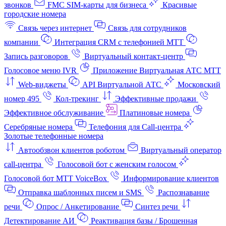
звонков
FMC SIM-карты для бизнеса
Красивые
городские номера
Связь через интернет
Связь для сотрудников
компании
Интеграция CRM с телефонией МТТ
Запись разговоров
Виртуальный контакт‑центр
Голосовое меню IVR
Приложение Виртуальная АТС МТТ
Web-виджеты
API Виртуальной АТС
Московский
номер 495
Кол-трекинг
Эффективные продажи
Эффективное обслуживание
Платиновые номера
Серебряные номера
Телефония для Call-центра
Золотые телефонные номера
Автообзвон клиентов роботом
Виртуальный оператор
call-центра
Голосовой бот с женским голосом
Голосовой бот МТТ VoiceBox
Информирование клиентов
Отправка шаблонных писем и SMS
Распознавание
речи
Опрос / Анкетирование
Синтез речи
Детектирование АИ
Реактивация базы / Брошенная