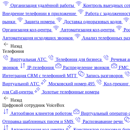
Организация удалённой работы
Контроль выездных со
Внедрение телефонии в приложение
Работа с задолженнос
рынки
Защита номера
Доставка одноразовых кодов
Организация кол-центра
Автоматизация кол-центра
Ро
Автоматизация исходящих звонков
Анализ телефонных раз
Назад
Телефония
Виртуальная АТС
Телефония для бизнеса
Речевая 
звонков
IP-телефония
Распределение звонков
FMC 
Интеграция CRM с телефонией МТТ
Запись разговоров
Виртуальной АТС
Московский номер 495
Кол-трекинг
для Call-центра
Золотые телефонные номера
Назад
Цифровой сотрудник VoiceBox
Автообзвон клиентов роботом
Виртуальный оператор c
Отправка шаблонных писем и SMS
Распознавание речи
Автоматизация кол‑центра
Конструктор голосовых бот