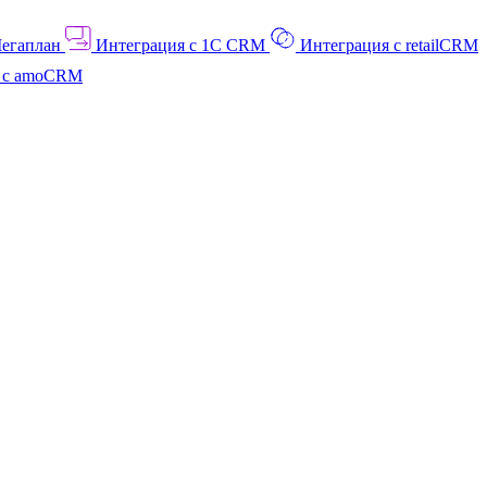
Мегаплан
Интеграция с 1C CRM
Интеграция с retailCRM
я с amoCRM