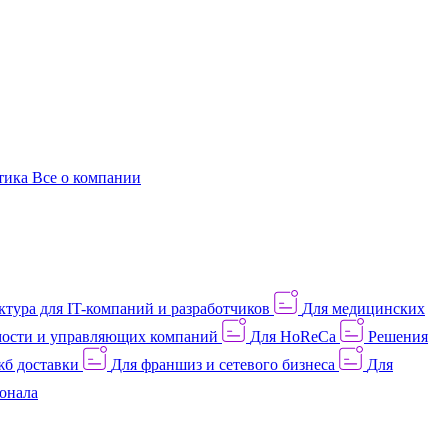
этика
Все о компании
тура для IT-компаний и разработчиков
Для медицинских
ости и управляющих компаний
Для HoReCa
Решения
жб доставки
Для франшиз и сетевого бизнеса
Для
онала