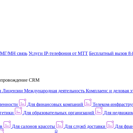
 МГ/МН связь
Услуги IP-телефония от МТТ
Бесплатный вызов 8-
провождение CRM
ы
Лицензии
Международная деятельность
Комплаенс и деловая э
ленности
Для финансовых компаний
Телеком-инфраструк
гетики
Для образовательных организаций
Для недвижим
ов
Для салонов красоты
Для служб доставки
Для фран