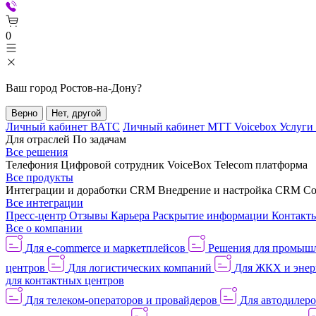
0
Ваш город
Ростов-на-Дону
?
Верно
Нет, другой
Личный кабинет ВАТС
Личный кабинет МТТ Voicebox
Услуги
Для отраслей
По задачам
Все решения
Телефония
Цифровой сотрудник VoiceBox
Telecom платформа
Все продукты
Интеграции и доработки CRM
Внедрение и настройка CRM
Со
Все интеграции
Пресс-центр
Отзывы
Карьера
Раскрытие информации
Контакт
Все о компании
Для e-commerce и маркетплейсов
Решения для промыш
центров
Для логистических компаний
Для ЖКХ и энер
для контактных центров
Для телеком-операторов и провайдеров
Для автодилер