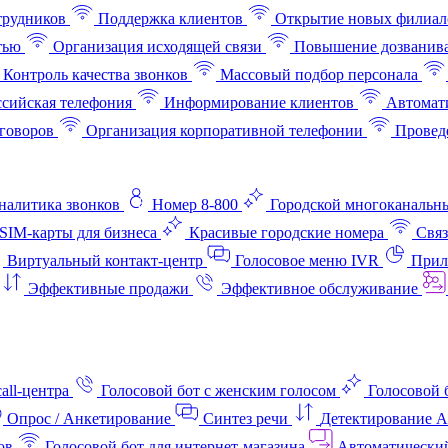
трудников
Поддержка клиентов
Открытие новых филиал
тью
Организация исходящей связи
Повышение дозванив
Контроль качества звонков
Массовый подбор персонала
ссийская телефония
Информирование клиентов
Автомат
говоров
Организация корпоративной телефонии
Проведе
аналитика звонков
Номер 8-800
Городской многоканальн
SIM-карты для бизнеса
Красивые городские номера
Связ
Виртуальный контакт‑центр
Голосовое меню IVR
Прил
Эффективные продажи
Эффективное обслуживание
all-центра
Голосовой бот с женским голосом
Голосовой 
Опрос / Анкетирование
Синтез речи
Детектирование 
ов
Голосовой бот для интернет‑магазина
Автоматически