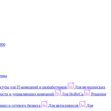
800
тика
тура для IT-компаний и разработчиков
Для медицинских
ости и управляющих компаний
Для HoReCa
Решения
шиз и сетевого бизнеса
Для автосервисов
Для