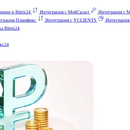
онии и Bitrix24
Интеграция с МойСклад
Интеграция с 
еграция Планфикс
Интеграция с YCLIENTS
Интеграци
а Bitrix24
кс24