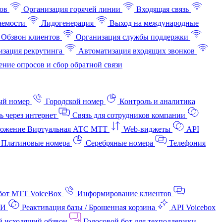
ов
Организация горячей линии
Входящая связь
аемости
Лидогенерация
Выход на международные
Обзвон клиентов
Организация службы поддержки
изация рекрутинга
Автоматизация входящих звонков
ние опросов и сбор обратной связи
ый номер
Городской номер
Контроль и аналитика
ь через интернет
Связь для сотрудников компании
ожение Виртуальная АТС МТТ
Web-виджеты
API
Платиновые номера
Серебряные номера
Телефония
бот МТТ VoiceBox
Информирование клиентов
АИ
Реактивация базы / Брошенная корзина
API Voicebox
й исходящий обзвон
Голосовой бот для техподдержки