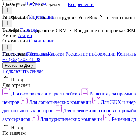
Продукты
Продукты
Для отраслей
По задачам
Все решения
Интеграции
Интеграции
Телефония
Цифровой сотрудник VoiceBox
Telecom платф
Тарифы
Тарифы
Интеграции и доработки CRM
Внедрение и настройка CR
Акции
Акции
О компании
О компании
Пресс-центр
Партнерам
Партнерам
Отзывы
Карьера
Раскрытие информации
Контакт
+7 (863) 303-41-08
Ростов-на-Дону
Подключить сейчас
Назад
Для отраслей
Для e-commerce и маркетплейсов
Решения для промыш
центров
Для логистических компаний
Для ЖКХ и энер
для контактных центров
Для телеком-операторов и провай
автосервисов
Для туристических компаний
Решения дл
Назад
По задачам