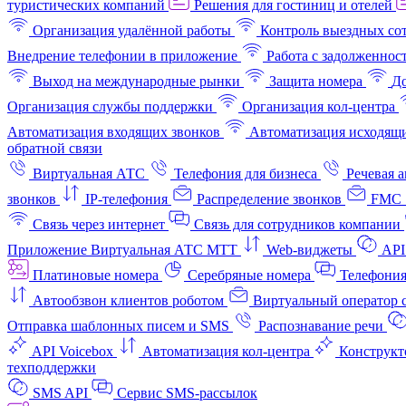
туристических компаний
Решения для гостиниц и отелей
Организация удалённой работы
Контроль выездных со
Внедрение телефонии в приложение
Работа с задолженнос
Выход на международные рынки
Защита номера
До
Организация службы поддержки
Организация кол-центра
Автоматизация входящих звонков
Автоматизация исходящи
обратной связи
Виртуальная АТС
Телефония для бизнеса
Речевая 
звонков
IP-телефония
Распределение звонков
FMC 
Связь через интернет
Связь для сотрудников компании
Приложение Виртуальная АТС МТТ
Web-виджеты
API
Платиновые номера
Серебряные номера
Телефония
Автообзвон клиентов роботом
Виртуальный оператор c
Отправка шаблонных писем и SMS
Распознавание речи
API Voicebox
Автоматизация кол‑центра
Конструкт
техподдержки
SMS API
Сервис SMS-рассылок