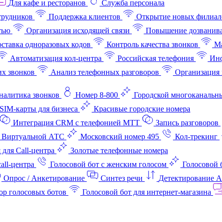
Для кафе и ресторанов
Служба персонала
трудников
Поддержка клиентов
Открытие новых филиал
тью
Организация исходящей связи
Повышение дозванив
ставка одноразовых кодов
Контроль качества звонков
Ма
Автоматизация кол-центра
Российская телефония
Инф
х звонков
Анализ телефонных разговоров
Организация 
аналитика звонков
Номер 8-800
Городской многоканальн
SIM-карты для бизнеса
Красивые городские номера
Интеграция CRM с телефонией МТТ
Запись разговоров
 Виртуальной АТС
Московский номер 495
Кол-трекинг
 для Call-центра
Золотые телефонные номера
all-центра
Голосовой бот с женским голосом
Голосовой 
Опрос / Анкетирование
Синтез речи
Детектирование 
ор голосовых ботов
Голосовой бот для интернет‑магазина