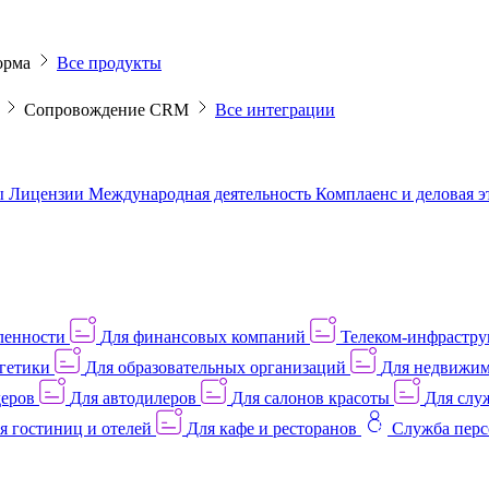
орма
Все продукты
M
Сопровождение CRM
Все интеграции
ы
Лицензии
Международная деятельность
Комплаенс и деловая 
ленности
Для финансовых компаний
Телеком-инфраструк
гетики
Для образовательных организаций
Для недвижим
деров
Для автодилеров
Для салонов красоты
Для слу
я гостиниц и отелей
Для кафе и ресторанов
Служба перс