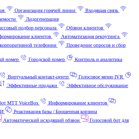
ов
Организация горячей линии
Входящая связь
аемости
Лидогенерация
ссовый подбор персонала
Обзвон клиентов
ормирование клиентов
Автоматизация рекрутинга
корпоративной телефонии
Проведение опросов и сбор
ый номер
Городской номер
Контроль и аналитика
Виртуальный контакт‑центр
Голосовое меню IVR
Эффективные продажи
Эффективное обслуживание
бот МТТ VoiceBox
Информирование клиентов
АИ
Реактивация базы / Брошенная корзина
Автоматический исходящий обзвон
Голосовой бот для